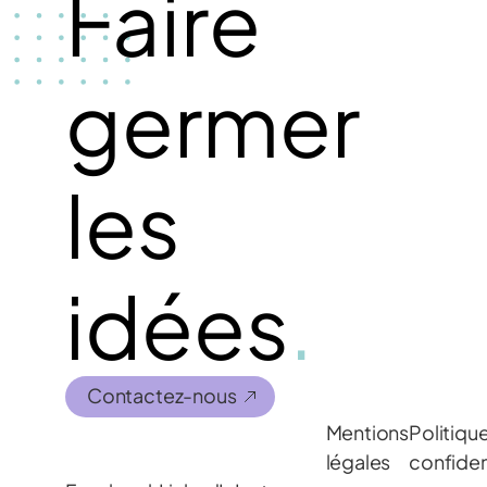
Faire
germer
les
idées
.
Contactez-nous
Mentions
Politiqu
légales
confiden