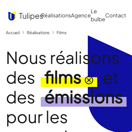
Le
Réalisations
Agence
Contact
bulbe
Accueil
Réalisations
Films
Nous réalisons
des
films
et
des
émissions
pour les