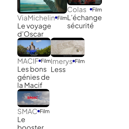
Colas
Film
L’échange
ViaMichelin
Film
sécurité
Le voyage
d’Oscar
MACIF
Imerys
Film
Film
Les bons
Less
génies de
la Macif
SMAC
Film
Le
booster