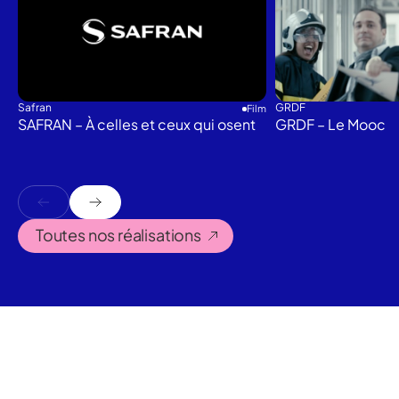
Safran
GRDF
Film
SAFRAN – À celles et ceux qui osent
GRDF – Le Mooc
Toutes nos réalisations