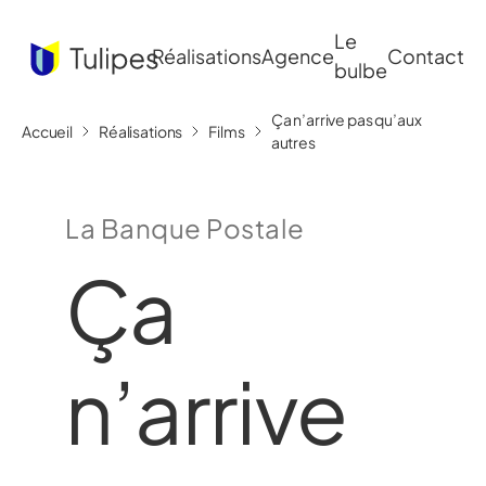
Le
Réalisations
Agence
Contact
bulbe
Ça n’arrive pas qu’aux
Accueil
Réalisations
Films
autres
La Banque Postale
Ça
n’arrive