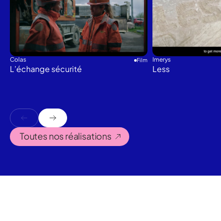
Colas
Imerys
Film
L’échange sécurité
Less
Toutes nos réalisations