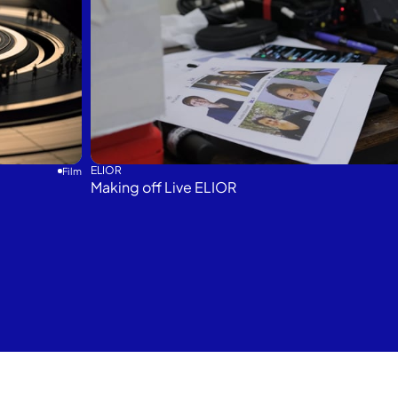
ELIOR
Film
Making off Live ELIOR