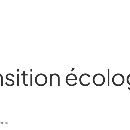
nsition écol
hème