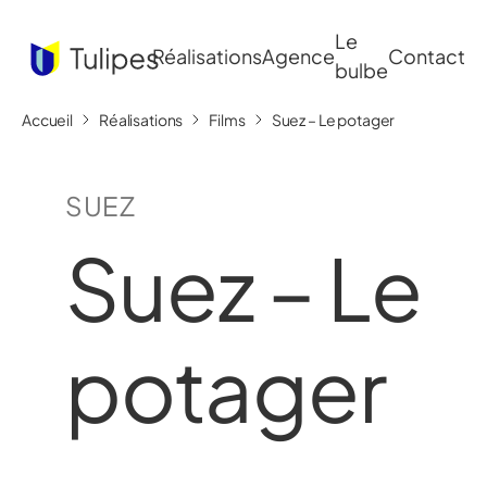
Le
Réalisations
Agence
Contact
bulbe
Accueil
Réalisations
Films
Suez – Le potager
SUEZ
Suez – Le
potager