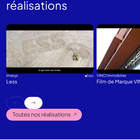
réalisations
Imerys
VINCI Immobilier
Film
Less
Film de Marque VI
Toutes nos réalisations