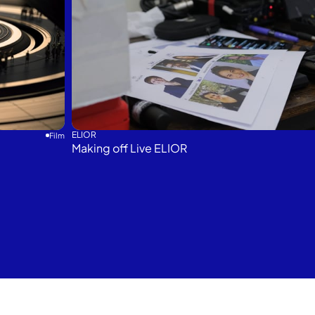
ELIOR
Film
Making off Live ELIOR