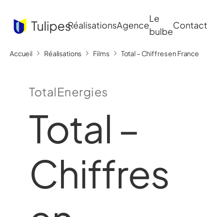
Le
Réalisations
Agence
Contact
bulbe
Accueil
Réalisations
Films
Total – Chiffres en France
TotalEnergies
Total –
Chiffres