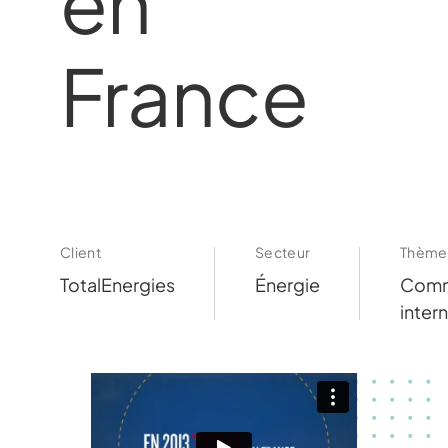
en
France
Client
Secteur
Thème
TotalEnergies
Énergie
Comm
inter