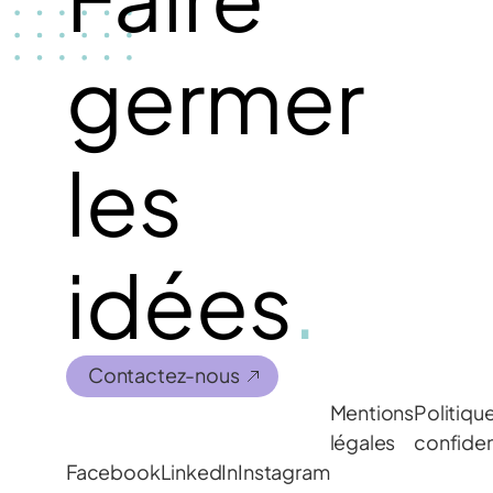
germer
les
idées
.
Contactez-nous
Mentions
Politiqu
légales
confiden
Facebook
LinkedIn
Instagram