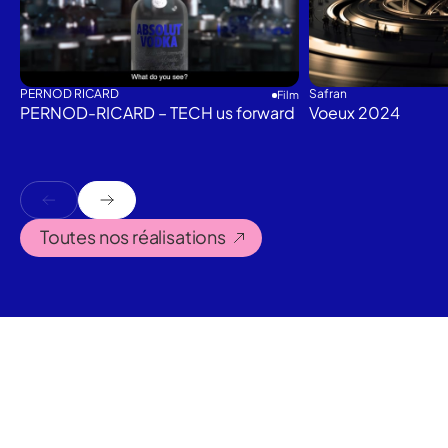
PERNOD RICARD
Safran
Film
PERNOD-RICARD – TECH us forward
Voeux 2024
Toutes nos réalisations