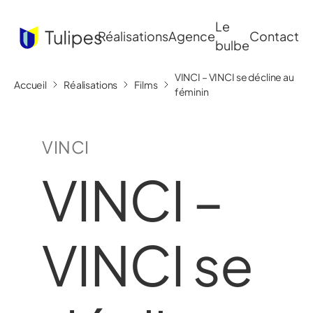
Le
Réalisations
Agence
Contact
bulbe
VINCI – VINCI se décline au
Accueil
Réalisations
Films
féminin
VINCI
VINCI –
VINCI se