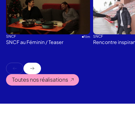
SNCF
SNCF
Film
SNCF au Féminin / Teaser
Rencontre inspira
Toutes nos réalisations