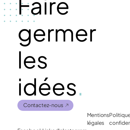
Faire
germer
les
idées
.
Contactez-nous
Mentions
Politiqu
légales
confiden