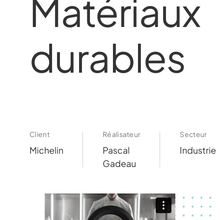
Matériaux
durables
Client
Réalisateur
Secteur
Michelin
Pascal
Industrie
Gadeau