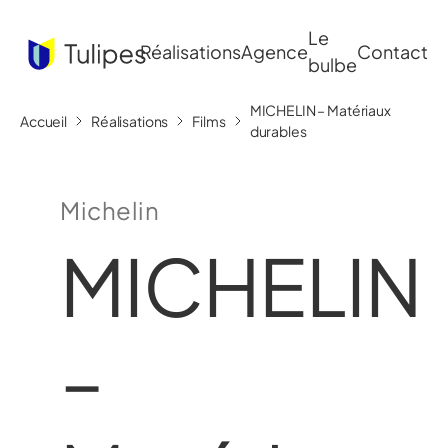
Le
Réalisations
Agence
Contact
bulbe
MICHELIN – Matériaux
Accueil
Réalisations
Films
durables
Michelin
MICHELIN
–