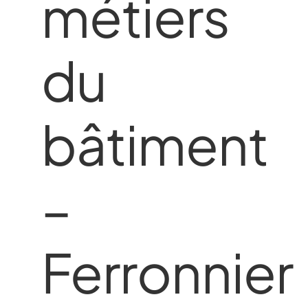
métiers
du
bâtiment
–
Ferronnier