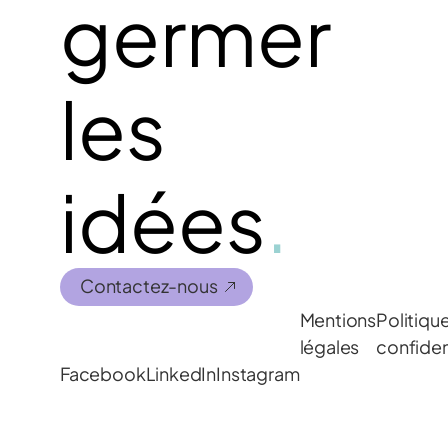
germer
les
idées
.
Contactez-nous
Mentions
Politiqu
légales
confiden
Facebook
LinkedIn
Instagram