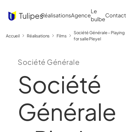
Le
Réalisations
Agence
Contact
bulbe
Société Générale – Playing
Accueil
Réalisations
Films
for salle Pleyel
Société Générale
Société
Générale