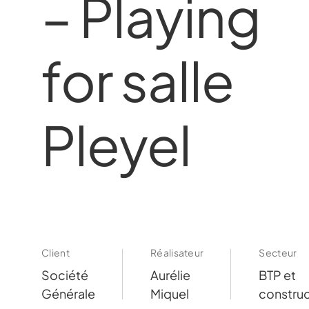
– Playing
for salle
Pleyel
Client
Réalisateur
Secteur
Société
Aurélie
BTP et
Générale
Miquel
construc