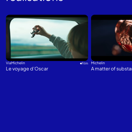
ViaMichelin
Michelin
Film
Le voyage d’Oscar
A matter of subst