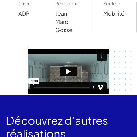
Client
Réalisateur
Secteur
ADP
Jean-
Mobilité
Marc
Gosse
Découvrez d’autres
réalisations